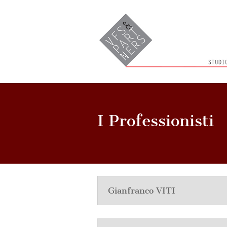
I Professionisti
Gianfranco VITI